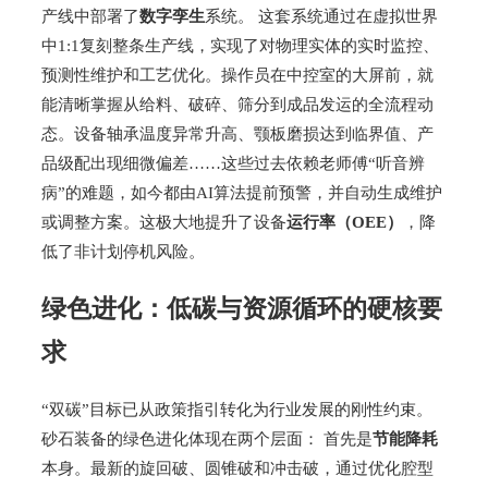
产线中部署了
数字孪生
系统。 这套系统通过在虚拟世界
中1:1复刻整条生产线，实现了对物理实体的实时监控、
预测性维护和工艺优化。操作员在中控室的大屏前，就
能清晰掌握从给料、破碎、筛分到成品发运的全流程动
态。设备轴承温度异常升高、颚板磨损达到临界值、产
品级配出现细微偏差……这些过去依赖老师傅“听音辨
病”的难题，如今都由AI算法提前预警，并自动生成维护
或调整方案。这极大地提升了设备
运行率（OEE）
，降
低了非计划停机风险。
绿色进化：低碳与资源循环的硬核要
求
“双碳”目标已从政策指引转化为行业发展的刚性约束。
砂石装备的绿色进化体现在两个层面： 首先是
节能降耗
本身。最新的旋回破、圆锥破和冲击破，通过优化腔型