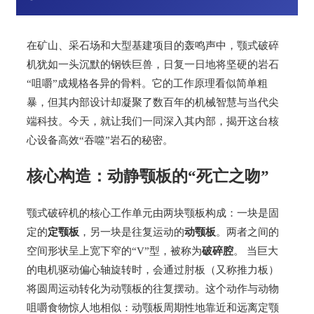
在矿山、采石场和大型基建项目的轰鸣声中，颚式破碎
机犹如一头沉默的钢铁巨兽，日复一日地将坚硬的岩石
“咀嚼”成规格各异的骨料。它的工作原理看似简单粗
暴，但其内部设计却凝聚了数百年的机械智慧与当代尖
端科技。今天，就让我们一同深入其内部，揭开这台核
心设备高效“吞噬”岩石的秘密。
核心构造：动静颚板的“死亡之吻”
颚式破碎机的核心工作单元由两块颚板构成：一块是固
定的
定颚板
，另一块是往复运动的
动颚板
。两者之间的
空间形状呈上宽下窄的“V”型，被称为
破碎腔
。 当巨大
的电机驱动偏心轴旋转时，会通过肘板（又称推力板）
将圆周运动转化为动颚板的往复摆动。这个动作与动物
咀嚼食物惊人地相似：动颚板周期性地靠近和远离定颚