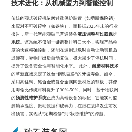
技术进化：从机械蛮力到智能控制
传统的颚式破碎机依赖过载保护装置（如剪断保险销）
来应对不可破碎物（如铁块）。而根据2025年末的行业
报告，新一代智能颚破已普遍装备
液压调整与过载保护
系统
。该系统不仅能一键调整排料口大小，实现产品粒
度的快速精确控制，还能在遇到过载时自动让动颚板后
退卸荷，异物排出后自动复位，极大减少了停机时间，
提升了设备安全性与智能化水平。 此外，
耐磨材料技术
的革新直接决定了这台“钢铁巨兽”的牙齿寿命。如今，
采用高锰钢、铬合金或复合金属陶瓷材质的颚板，其使
用寿命比传统材料提升了30%-50%。同时，基于物联网
的
预测性维护系统
正成为高端设备的标配，它能实时监
测轴承温度、振动数据和破碎力，在潜在故障发生前发
出预警，实现从“定期检修”到“状态维护”的跨越。