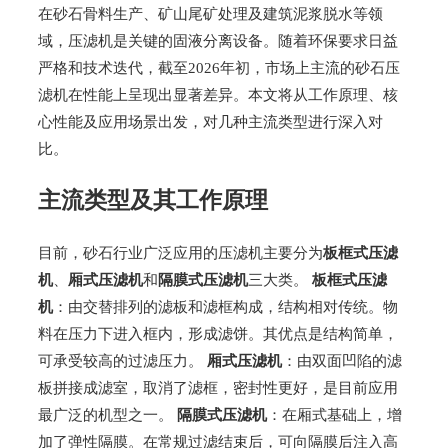
在砂石骨料生产、矿山尾矿处理及建筑泥浆脱水等领
域，压滤机是关键的固液分离设备。随着环保要求日益
严格和技术迭代，截至2026年初，市场上主流的砂石压
滤机在性能上呈现出显著差异。本文将从工作原理、核
心性能及应用场景出发，对几种主流类型进行深入对
比。
主流类型及其工作原理
目前，砂石行业广泛应用的压滤机主要分为
板框式压滤
机
、
厢式压滤机
和
隔膜式压滤机
三大类。
板框式压滤
机
：由交替排列的滤板和滤框构成，结构相对传统。物
料在压力下进入框内，形成滤饼。其优点是结构简单，
可承受较高的过滤压力。
厢式压滤机
：由双面凹陷的滤
板拼接成滤室，取消了滤框，密封性更好，是目前应用
最广泛的机型之一。
隔膜式压滤机
：在厢式基础上，增
加了弹性隔膜。在常规过滤结束后，可向隔膜后注入高