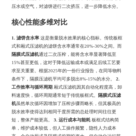
压水或空气，对滤饼进行二次挤压，进一步降低水分。
核心性能多维对比
1. 滤饼含水率
这是衡量脱水效果的核心指标。传统板框
式和厢式压滤机的滤饼含水率通常在20%-30%之间。而
隔膜式压滤机
通过二次压榨，能将含水率显著降低至
15%甚至更低，这对于降低运输成本或满足后续工艺要
求至关重要。根据2025年的一份行业报告，在同等物料
条件下，隔膜压滤机平均可多脱出8%-15%的水分。
2.
工作效率与循环周期
厢式压滤机因其自动化程度高，卸
料速度快，循环周期通常短于传统板框式。
隔膜式压滤
机
虽然单次循环因增加了压榨步骤而略长，但其极高的
脱水效率使得达到相同干度所需的总处理时间往往更
短，整体产能更高。
3. 运行成本与能耗
板框式结构简
单，维护成本较低，但人工操作频繁，隐性人力成本