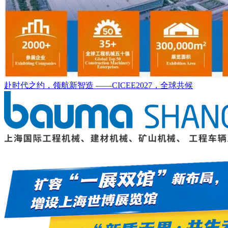
赴时代之约，领航新智造 ——CICEE2027，全球共候