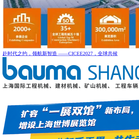
赴时代之约，领航新智造 ——CICEE2027，全球共候