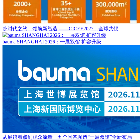
赴时代之约，领航新智造 ——CICEE2027，全球共候
bauma SHANGHAI 2026：一展双馆 扩容升级
从展馆看点到观众流量，五个问答聊透“一展双馆”全新布局