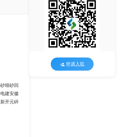
申请入驻
洗砂细砂回
中电建安徽
州新开元碎