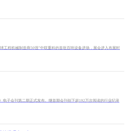
全球工程机械制造商50强”中联重科的首批百吨设备进场，展会进入布展时
械》电子会刊第二期正式发布。继首期会刊创下超192万次阅读的行业纪录