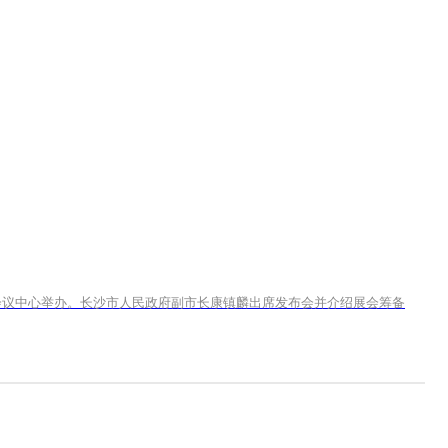
际会议中心举办。长沙市人民政府副市长康镇麟出席发布会并介绍展会筹备