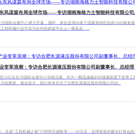
借展会东风谋篇布局全球市场——专访湖南海格力士智能科技有限公
）即将在长沙国际会展中心盛大开幕，届时，来自全球60多个国家和地区的超1600
程机械行业交流与合作的超级平台上一展风采。...
动产业变革浪潮：专访合肥长源液压股份有限公司副董事长、总经理
5日至18日在长沙国际会展中心华丽启幕。作为一颗迅速崛起的璀璨新星于世界
共绘辉煌。展会前夕，我们有幸专访了合肥长源液压股份有限公司的...
，这座“工程机械之都”已悄然完成蜕变——30天后，全球智造的聚光灯将在此定格