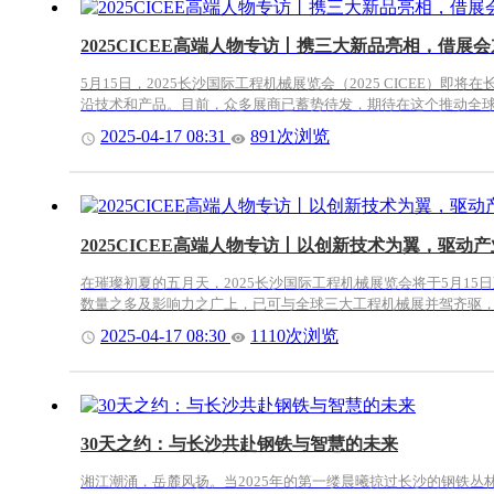
2025CICEE高端人物专访丨携三大新品亮相，
5月15日，2025长沙国际工程机械展览会（2025 CICEE
沿技术和产品。目前，众多展商已蓄势待发，期待在这个推动全球工
2025-04-17 08:31
891次浏览
2025CICEE高端人物专访丨以创新技术为翼，驱
在璀璨初夏的五月天，2025长沙国际工程机械展览会将于5月1
数量之多及影响力之广上，已可与全球三大工程机械展并驾齐驱，
2025-04-17 08:30
1110次浏览
30天之约：与长沙共赴钢铁与智慧的未来
湘江潮涌，岳麓风扬。当2025年的第一缕晨曦掠过长沙的钢铁丛林