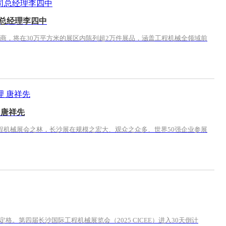
司总经理李四中
家参展商，将在30万平方米的展区内陈列超2万件展品，涵盖工程机械全领域前
 唐祥先
工程机械展会之林，长沙展在规模之宏大、观众之众多、世界50强企业参展
。第四届长沙国际工程机械展览会（2025 CICEE）进入30天倒计