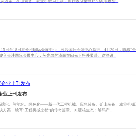
装备、矿山装备、农业机械为主题，预计吸引全球1650家参展企...
15日至18日在长沙国际会展中心、长沙国际会议中心举行。4月29日，随着“
驶入长沙国际会展中心，荧光绿的漆面在阳光下格外显眼。这些设...
家企业上刊发布
E《高端化、智能化、绿色化——新一代工程机械、应急装备、矿山装备、农业机
方案，续写“工程机械之都”的传奇篇章。01硬核生态：解码产...