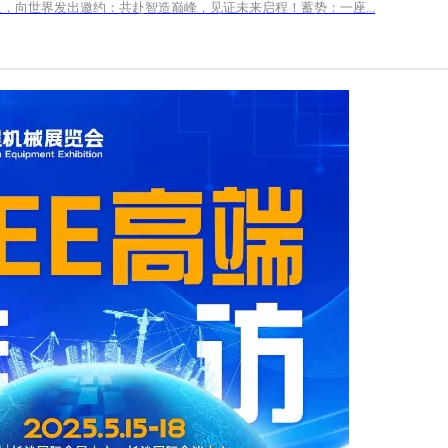
向世界发出邀约：共赴智造巅峰，见证未来启程！蓄势：一座...