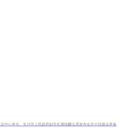
际会议中心举办。长沙市人民政府副市长康镇麟出席发布会并介绍展会筹备